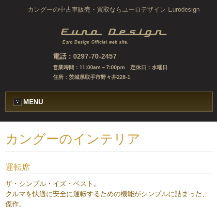
カングーの中古車販売・買取ならユーロデザイン Eurodesign
電話：0297-70-2457
営業時間：11:00am～7:00pm 定休日：水曜日
住所：茨城県取手市野々井228-1
MENU
カングーのインテリア
運転席
ザ・シンプル・イズ・ベスト。
クルマを快適に安全に運転するための機能がシンプルに詰まった、
傑作。