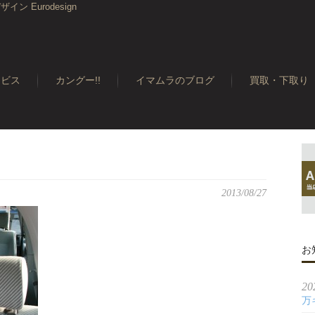
 Eurodesign
ービス
カングー!!
イマムラのブログ
買取・下取り
2013/08/27
お
20
万